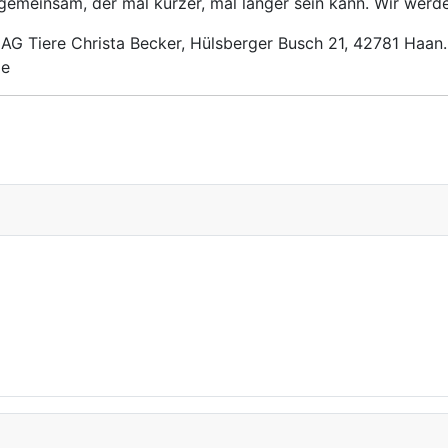
gemeinsam, der mal kürzer, mal länger sein kann. Wir werden
 AG Tiere Christa Becker,
Hülsberger Busch 21, 42781 Haan.
de